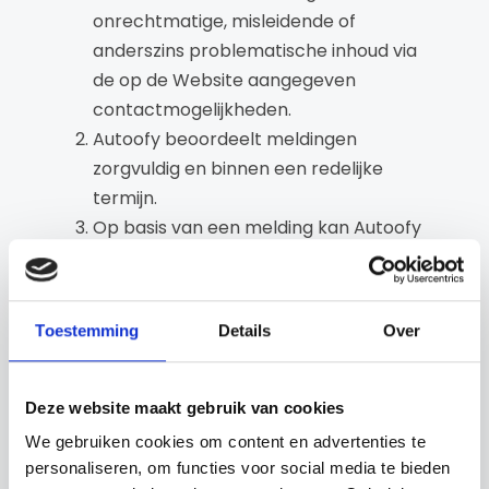
onrechtmatige, misleidende of
anderszins problematische inhoud via
de op de Website aangegeven
contactmogelijkheden.
Autoofy beoordeelt meldingen
zorgvuldig en binnen een redelijke
termijn.
Op basis van een melding kan Autoofy
maatregelen nemen, waaronder:
het verwijderen van (delen van)
een Advertentie;
Toestemming
Details
Over
het tijdelijk blokkeren van een
Advertentie;
het tijdelijk of permanent
Deze website maakt gebruik van cookies
beperken van functionaliteiten of
We gebruiken cookies om content en advertenties te
accounts.
personaliseren, om functies voor social media te bieden