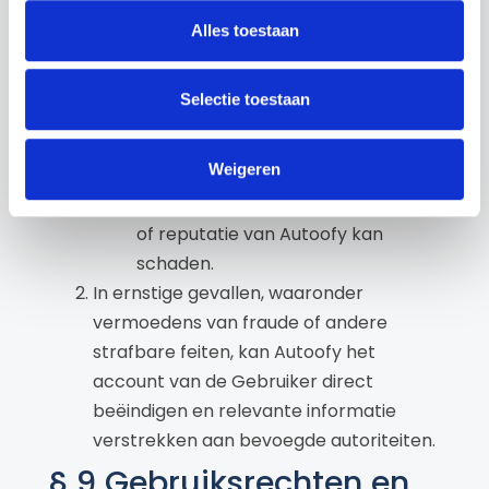
permanent blokkeren wanneer de
Alles toestaan
Gebruiker:
deze Voorwaarden overtreedt;
Selectie toestaan
misbruik maakt van het platform;
onrechtmatige, misleidende of
Weigeren
schadelijke inhoud plaatst;
handelt op een wijze die de werking
of reputatie van Autoofy kan
schaden.
In ernstige gevallen, waaronder
vermoedens van fraude of andere
strafbare feiten, kan Autoofy het
account van de Gebruiker direct
beëindigen en relevante informatie
verstrekken aan bevoegde autoriteiten.
§ 9 Gebruiksrechten en