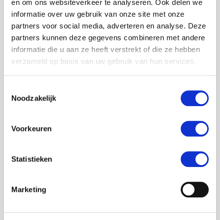
Indien inhoud wordt verwijderd of een
en om ons websiteverkeer te analyseren. Ook delen we
maatregel wordt genomen, stelt
informatie over uw gebruik van onze site met onze
partners voor social media, adverteren en analyse. Deze
Autoofy de betrokken Gebruiker
partners kunnen deze gegevens combineren met andere
hiervan in kennis met een korte uitleg,
informatie die u aan ze heeft verstrekt of die ze hebben
tenzij dit in strijd is met wet- of
verzameld op basis van uw gebruik van hun services.
regelgeving of een onderzoek
belemmert.
Toestemmingsselectie
De Gebruiker kan bezwaar maken
Noodzakelijk
tegen een maatregel. Autoofy zal dit
bezwaar binnen een redelijke termijn
Voorkeuren
beoordelen en de beslissing aan de
Gebruiker meedelen.
Statistieken
§ 8 Blokkering en
sancties
Marketing
Autoofy kan accounts, Advertenties of
bepaalde functionaliteiten tijdelijk of