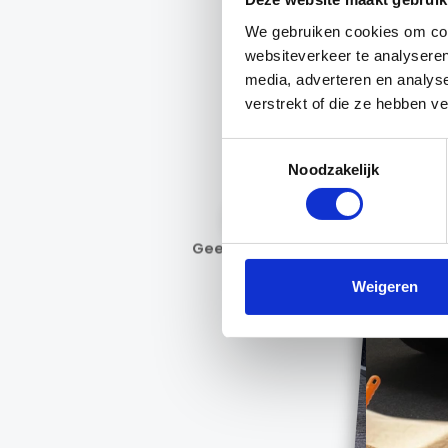
1.0 T
2.5 TD
250 Bus
2.0 198 
320L 2
2020
2022
3
We gebruiken cookies om cont
1997
23
2021
94.
2025
50
56.
2021
websiteverkeer te analyseren
media, adverteren en analys
verstrekt of die ze hebben v
Toestemmingsselectie
Noodzakelijk
Geen interesse
Weigeren