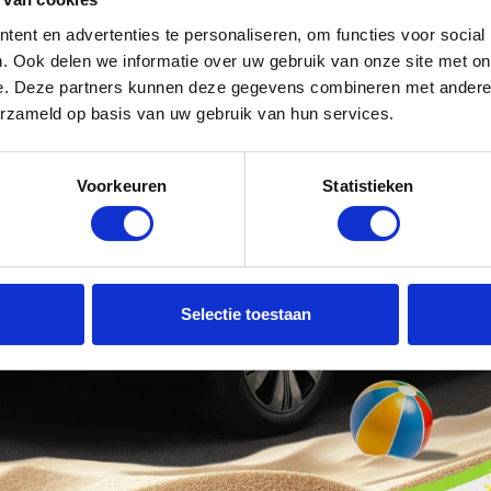
SI|R-Line|Camera|Keyless|Virtu…
 pick-up
iness Solution Luxury 67 kWh…
PK B4 R-Design Elek.Trekhaa…
.5 PHEV 233PK Dubbel Cabine J…
50.037 km
2.425 km
ent en advertenties te personaliseren, om functies voor social
Benzine
Benzine
Automaat
3.604 km
Automaat
Diesel
812 km
Elektrisch
Automaat
Handgeschakeld
Automaat
 km
Hybride
Automaat
Benzine
980 km
. Ook delen we informatie over uw gebruik van onze site met on
e. Deze partners kunnen deze gegevens combineren met andere i
erzameld op basis van uw gebruik van hun services.
Voorkeuren
Statistieken
Selectie toestaan