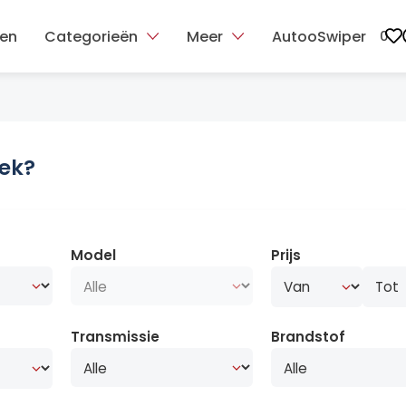
ten
Categorieën
Meer
AutooSwiper
0
oek?
Model
Prijs
Transmissie
Brandstof