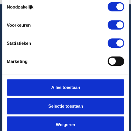
Toestemmingsselectie
Noodzakelijk
Voorkeuren
Het platform waar je veilig en eenvoudig jouw
volgende auto vindt.
Statistieken
Marketing
Platform
Alles toestaan
Zoeken
Artikelen
Selectie toestaan
Favorieten
Weigeren
FAQ