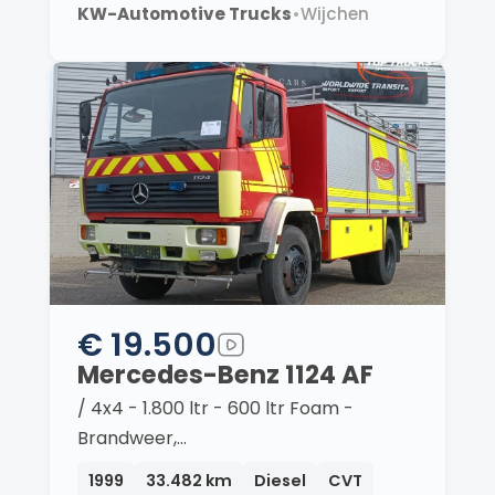
KW-Automotive Trucks
•
Wijchen
€ 19.500
Mercedes-Benz 1124 AF
/ 4x4 - 1.800 ltr - 600 ltr Foam -
Brandweer,…
1999
33.482 km
Diesel
CVT