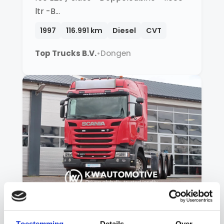
ltr -B…
1997
116.991 km
Diesel
CVT
Top Trucks B.V.
•
Dongen
€ 35.497
Scania R
Toestemming
Details
Over