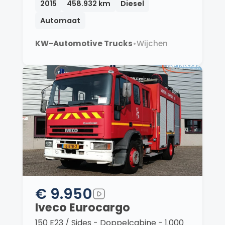
2015
458.932 km
Diesel
Automaat
KW-Automotive Trucks
•
Wijchen
€ 9.950
Iveco Eurocargo
150 E23 / Sides - Doppelcabine - 1.000