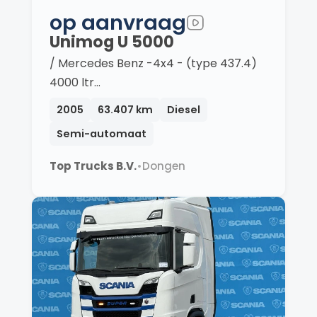
op aanvraag
Unimog U 5000
/ Mercedes Benz -4x4 - (type 437.4)
4000 ltr…
2005
63.407 km
Diesel
Semi-automaat
Top Trucks B.V.
•
Dongen