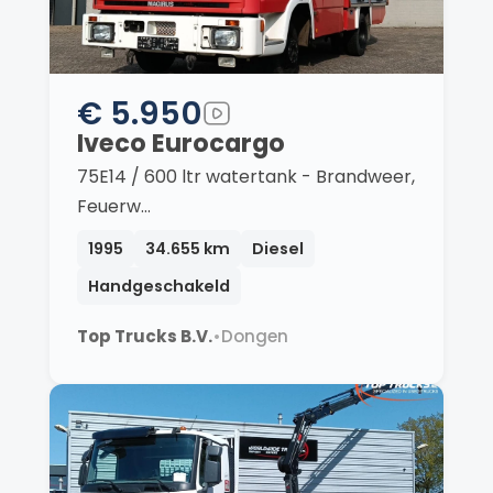
€ 5.950
Iveco Eurocargo
75E14 / 600 ltr watertank - Brandweer,
Feuerw…
1995
34.655 km
Diesel
Handgeschakeld
Top Trucks B.V.
•
Dongen