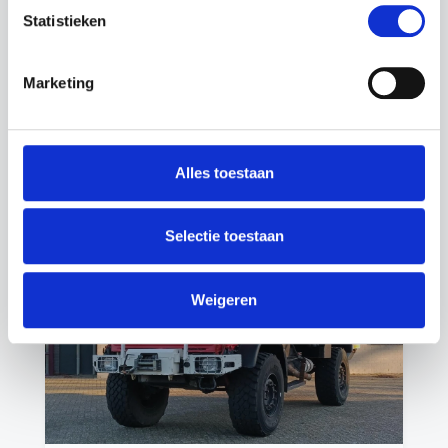
op aanvraag
Statistieken
Mercedes-Benz SK 3234
/ 8x4 - V6 - Euro 2 - Big Axels - Full
Marketing
Steel…
1999
77.797 km
Diesel
CVT
Alles toestaan
Top Trucks B.V.
•
Dongen
Selectie toestaan
Weigeren