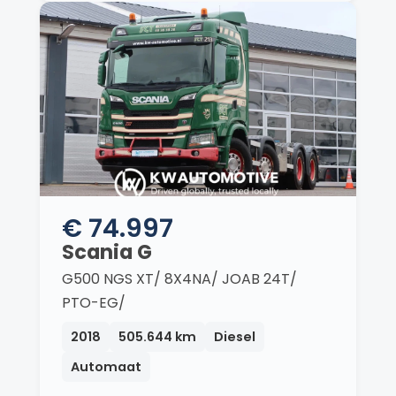
€ 74.997
Scania G
G500 NGS XT/ 8X4NA/ JOAB 24T/
PTO-EG/
2018
505.644 km
Diesel
Automaat