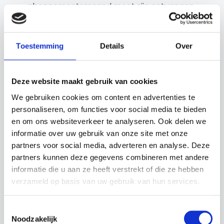
abonnementsmaand moet zijn ontvangen.
Bij automatische incasso zorgt de Dealer voor
voldoende saldo en een geldige machtiging.
Toestemming
Details
Over
Indien een incasso mislukt, kan Autoofy de
Dealer verzoeken het openstaande bedrag
handmatig te voldoen en, bij herhaalde
Deze website maakt gebruik van cookies
mislukking, de incasso beëindigen.
We gebruiken cookies om content en advertenties te
Autoofy mag de abonnementsprijzen jaarlijks
personaliseren, om functies voor social media te bieden
aanpassen. Tariefwijzigingen worden minimaal
en om ons websiteverkeer te analyseren. Ook delen we
30 dagen voor de ingangsdatum aan de Dealer
informatie over uw gebruik van onze site met onze
partners voor social media, adverteren en analyse. Deze
gecommuniceerd. Indien de Dealer niet
partners kunnen deze gegevens combineren met andere
akkoord is met een aangekondigde verhoging,
informatie die u aan ze heeft verstrekt of die ze hebben
mag hij het abonnement vóór de
verzameld op basis van uw gebruik van hun services.
ingangsdatum van de nieuwe prijs schriftelijk
opzeggen met inachtneming van de geldende
Toestemmingsselectie
opzegtermijn.
Noodzakelijk