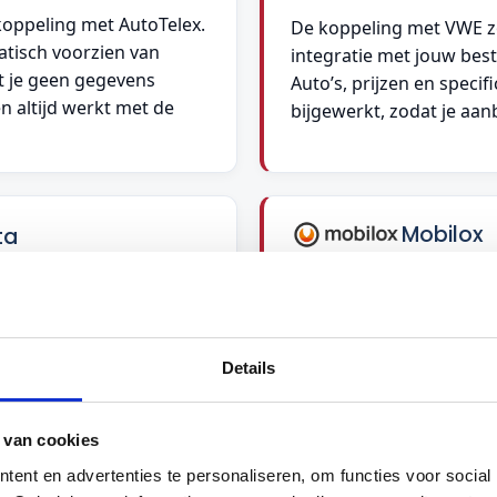
koppeling met AutoTelex.
De koppeling met VWE z
tisch voorzien van
integratie met jouw bes
t je geen gegevens
Auto’s, prijzen en speci
n altijd werkt met de
bijgewerkt, zodat je aanb
Mobilox
ta
Mobilox-gebruikers kun
lerdelta publiceer je
klik synchroniseren met
 je eigen account.
ondersteunt uitgebreide
nu up-to-date, zonder
maakt voorraadbeheer e
Details
 van cookies
ent en advertenties te personaliseren, om functies voor social