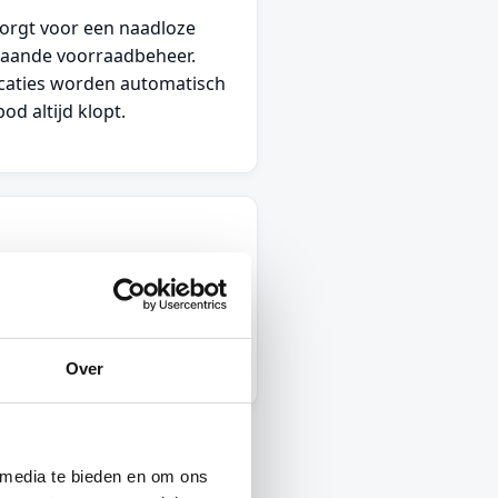
orgt voor een naadloze
taande voorraadbeheer.
ficaties worden automatisch
od altijd klopt.
nen advertenties met één
 Autoofy. Deze koppeling
 advertentievelden en
envoudig en betrouwbaar.
Over
 media te bieden en om ons