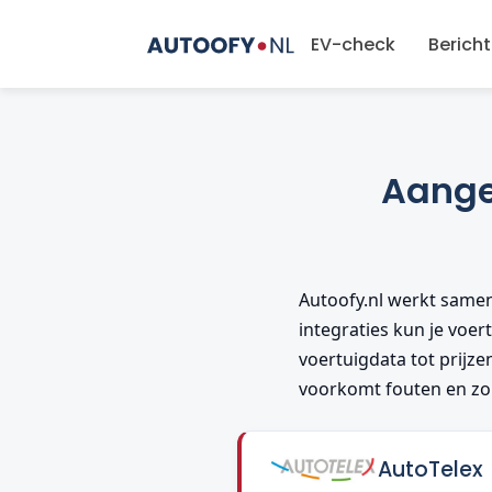
EV-check
Berich
Aange
Autoofy.nl werkt same
integraties kun je voer
voertuigdata tot prijze
voorkomt fouten en zor
AutoTelex