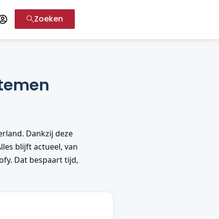
Zoeken
stemen
rland. Dankzij deze
es blijft actueel, van
fy. Dat bespaart tijd,