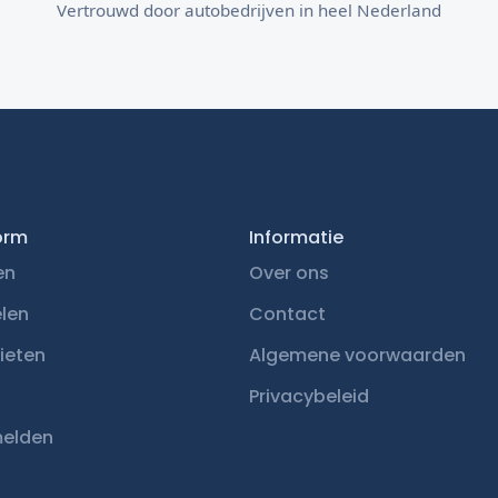
Vertrouwd door autobedrijven in heel Nederland
orm
Informatie
en
Over ons
elen
Contact
ieten
Algemene voorwaarden
Privacybeleid
elden