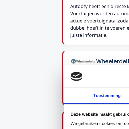
Autoofy heeft een directe 
Voertuigen worden automa
actuele voertuigdata, zoda
dubbel hoeft in te voeren e
juiste informatie.
Wheelerdel
Met de integratie van Whee
voertuigen rechtstreeks via
Advertenties blijven conti
handmatige acties.
Toestemming
Deze website maakt gebruik
Sell Your Truck
We gebruiken cookies om cont