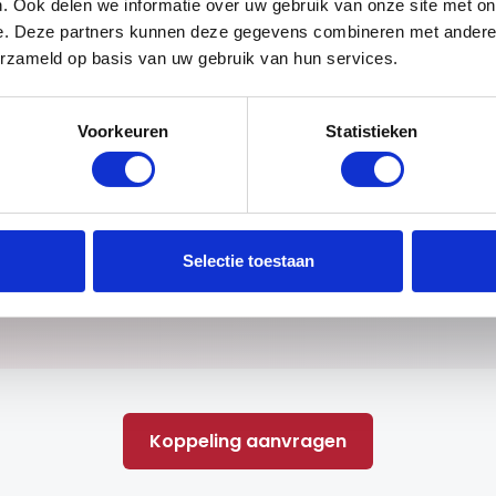
. Ook delen we informatie over uw gebruik van onze site met on
esloten bij Autoofy.nl.
e. Deze partners kunnen deze gegevens combineren met andere i
gen- en trucksector
erzameld op basis van uw gebruik van hun services.
matisch koppelen en
eerd binnen het
Voorkeuren
Statistieken
en regelmatig toegevoegd, zodat steeds meer voorraadb
Selectie toestaan
.
et tussen?
Laat het ons weten! We breiden continu uit en gev
Koppeling aanvragen