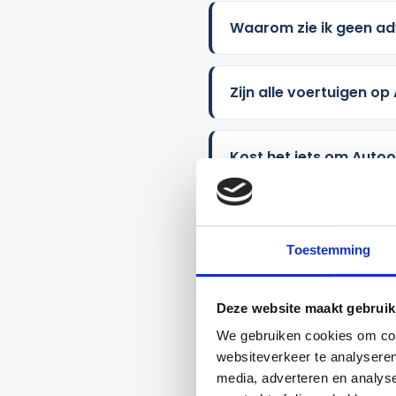
Waarom zie ik geen ad
Zijn alle voertuigen o
Kost het iets om Autoo
Hoe zorgt AI ervoor dat
Toestemming
Hoe neem ik contact o
Deze website maakt gebruik
We gebruiken cookies om cont
Kan ik Autoofy gebruik
websiteverkeer te analyseren
media, adverteren en analys