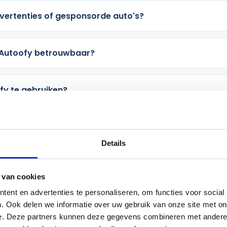
vertenties of gesponsorde auto's?
p Autoofy betrouwbaar?
fy te gebruiken?
 ik sneller vind wat ik zoek?
Details
p met een verkoper?
 van cookies
ent en advertenties te personaliseren, om functies voor social
en op mijn telefoon?
. Ook delen we informatie over uw gebruik van onze site met on
e. Deze partners kunnen deze gegevens combineren met andere i