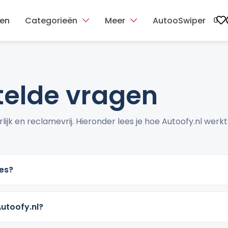
ten
Categorieën
Meer
AutooSwiper
0
telde vragen
lijk en reclamevrij. Hieronder lees je hoe Autoofy.nl werkt
ies?
utoofy.nl?