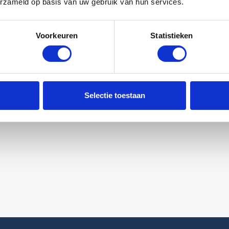
erzameld op basis van uw gebruik van hun services.
n gecontroleerd?
Voorkeuren
Statistieken
 mijn gegevens?
edback geven? Mail
support@autoofy.nl
.
Selectie toestaan