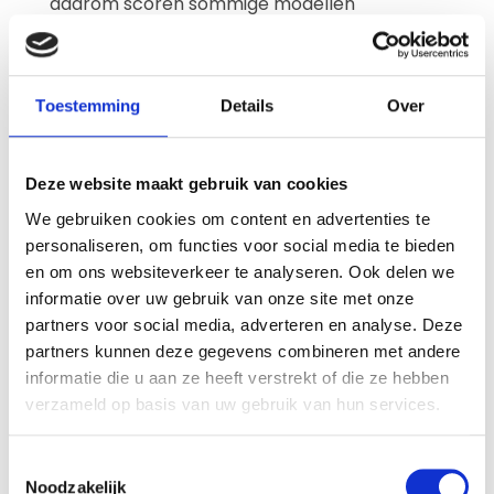
daarom scoren sommige modellen
consequent beter dan andere.
Toestemming
Details
Over
Wat betekent dit als je
een auto wilt kopen?
Deze website maakt gebruik van cookies
Voor wie op zoek is naar een auto, geven dit
We gebruiken cookies om content en advertenties te
personaliseren, om functies voor social media te bieden
soort resultaten houvast. Niet alleen het
en om ons websiteverkeer te analyseren. Ook delen we
merk, maar vooral het specifieke model
informatie over uw gebruik van onze site met onze
bepaalt hoe betrouwbaar een auto
partners voor social media, adverteren en analyse. Deze
uiteindelijk is.
partners kunnen deze gegevens combineren met andere
informatie die u aan ze heeft verstrekt of die ze hebben
Een model dat zich over 100.000 kilometer
verzameld op basis van uw gebruik van hun services.
heeft bewezen, geeft simpelweg meer
zekerheid. Dat merk je in lagere
Toestemmingsselectie
onderhoudskosten, minder onverwachte
Noodzakelijk